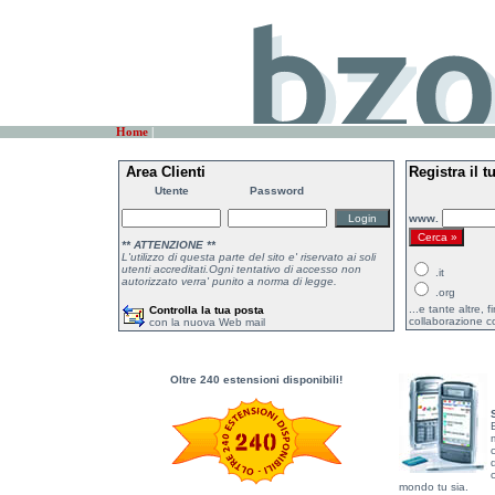
Home
|
Area Clienti
Registra il 
Utente
Password
www.
** ATTENZIONE **
L'utilizzo di questa parte del sito e' riservato ai soli
utenti accreditati.Ogni tentativo di accesso non
.it
autorizzato verra' punito a norma di legge.
.org
...e tante altre, 
Controlla la tua posta
collaborazione 
con la nuova Web mail
Oltre 240 estensioni disponibili!
mondo tu sia.