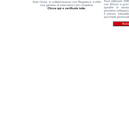
Puoi utilizzare S
Solo Creso, in collaborazione con Register.it, ti offre
con BZone e puoi a
una gamma di estensioni così completa.
spedire lo stess
Clicca qui e verificale tutte.
prossimo sviluppo)
Il prezzo imbatti
pacchetti personal